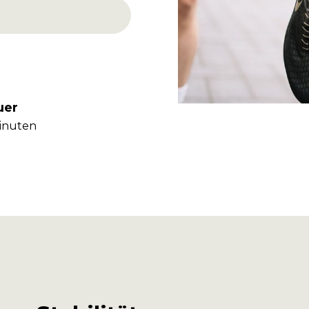
uer
inuten